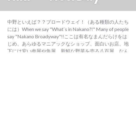
中野といえば？？ブロードウェイ！（ある種類の人たち
には）When we say "What`s in Nakano?!" Many of people
say "Nakano Broadyway"!!ここは有名なまんだらけをは
じめ、あらゆるマニアックなショップ、面白いお店、地
下には安い肉屋や魚屋、新鮮な野菜を売る八百屋、なん
でも売ってるアジア雑貨屋や１００円の服が売ってる格
安のお店、地元の専門学校生ご用達の生地屋さんなどな
ど、とにかくここに行けばもうなんでも揃う魔法のビ
ル。In the broadway, there are from very famous place
"Mandarake" among Otaku people to Many unique and
maniac shops, from cheap meat or fish market to fresh
vege market, from large Asian good shop to very-very
cheap clothe shop (like 100yen for T-shirts!), the …
Continue reading
中野ブロードウェイ Nakano Broadway カイカ
2011年4月25日
Leave a comment