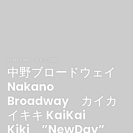
STAFF DIARY - スタッフ日記
中野ブロードウェイ
Nakano
Broadway カイカ
イキキ KaiKai
Kiki ”NewDay”