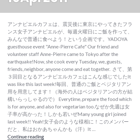
アンナピエルカフェは、震災後に東京にやってきたフラ
ンス女子アンナピエルが、毎週火曜日にご飯を作って、
みんなで普通に食べよう！という企画です。YADOYA
guesthouse event "Anne-Pierre Cafe" Our friend and
volunteer staff Anne-Pierre came to Tokyo after the
earthquake!Now, she cook every Tuesday, we, guests,
friends, neighbor, anyone come and eat together. さて、第
３回目となるアンナピエルカフェはこんな感じでしたIt
was like this last week!毎回、普通のご飯とベジタリアン
用を用意してます！（海外の人はベジタリアンの方が結
構いらっしゃるので） Everytime, prepare the food which
is for anyone, and also for vegetarian too.なぜか先週は女
子率が高かった！しかも若いぜMany young girl joined
last week!! Yeah!女子会のような様相に！このメンバー
だと、私はおかあちゃんかも（汗）It …
Continue reading
アンナピエルカフェ３回目！ Anne-Pierre Caf